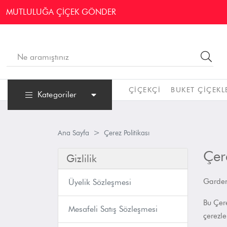
MUTLULUĞA ÇİÇEK GÖNDER
ÇIÇEKÇI
BUKET ÇIÇEKL
Kategoriler
Ana Sayfa
Çerez Politikası
Çere
Gizlilik
Garden
Üyelik Sözleşmesi
Bu Çere
Mesafeli Satış Sözleşmesi
çerezle