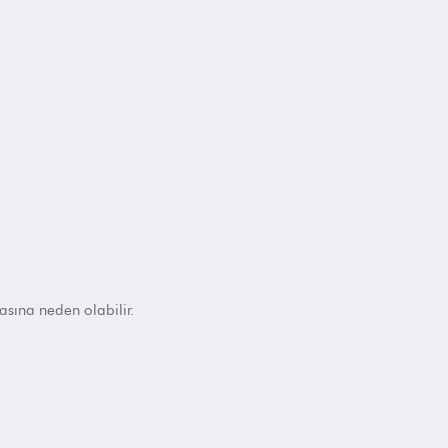
masına
neden olabilir.