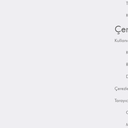
T
K
Çer
Kullanı
K
R
D
Çerezle
Tarayıc
M