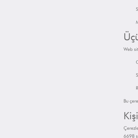
S
M
Üçü
Web si
S
R
Bu çere
Kiş
Çerezle
6698 s