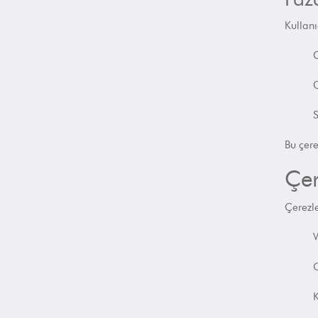
Kullan
G
S
Bu çere
Çer
Çerezl
W
O
K