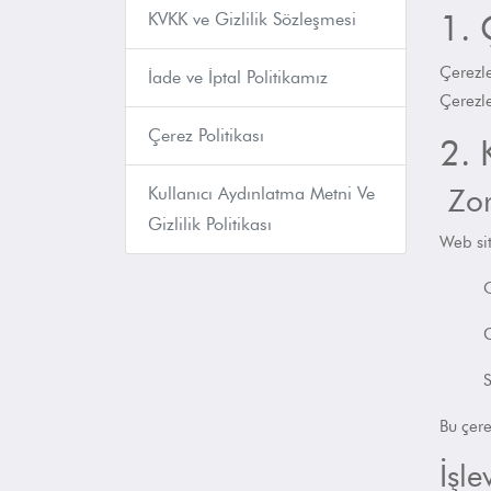
1. 
KVKK ve Gizlilik Sözleşmesi
Çerezle
İade ve İptal Politikamız
Çerezle
Çerez Politikası
2. 
Zor
Kullanıcı Aydınlatma Metni Ve
Gizlilik Politikası
Web si
O
G
S
Bu çer
İşle