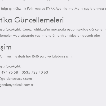
 bilgi için
Gizlilik Politikası
ve
KVKK Aydınlatma Metni
sayfalarımızı i
itika Güncellemeleri
a Çiçekçilik, Çerez Politikası’nı mevzuata uygun şekilde güncelleme 
emeler, web sitesinde yayımlandığı tarihten itibaren geçerli olur.
tişim
litikası ile ilgili her türlü soru ve talebiniz için:
ya Çiçekçilik
 494 95 58 – 0535 722 40 63
@gardenyacicek.com
gardenyacicek.com.tr