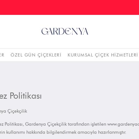
ER
ÖZEL GÜN ÇIÇEKLERI
KURUMSAL ÇIÇEK HIZMETLERI
z Politikası
ya Çiçekçilik
z Politikası,
Gardenya Çiçekçilik
tarafından işletilen www.gardenyaci
rin kullanımı hakkında bilgilendirmek amacıyla hazırlanmıştır.