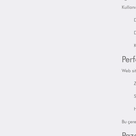
Kullanıc
D
D
K
Per
Web sit
Z
S
H
Bu çer
Paz