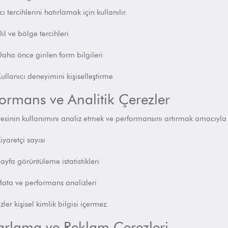
ı tercihlerini hatırlamak için kullanılır.
il ve bölge tercihleri
aha önce girilen form bilgileri
ullanıcı deneyimini kişiselleştirme
formans ve Analitik Çerezler
esinin kullanımını analiz etmek ve performansını artırmak amacıyla k
iyaretçi sayısı
ayfa görüntüleme istatistikleri
ata ve performans analizleri
ezler
kişisel kimlik bilgisi içermez
.
arlama ve Reklam Çerezleri