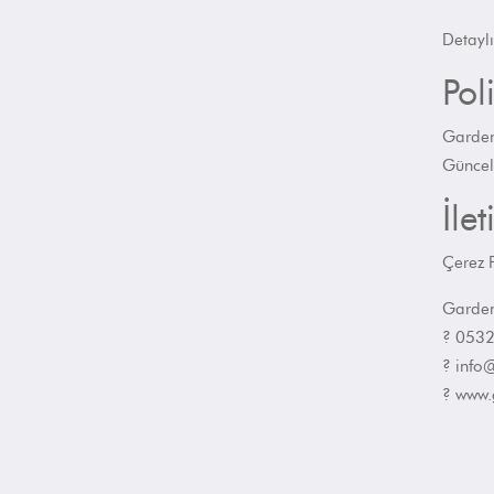
Detaylı
Pol
Gardeny
Güncell
İle
Çerez Po
Garden
? 0532
? info
? www.