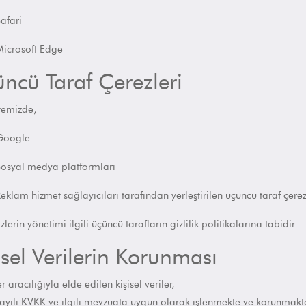
afari
icrosoft Edge
ncü Taraf Çerezleri
temizde;
Google
osyal medya platformları
eklam hizmet sağlayıcıları tarafından yerleştirilen üçüncü taraf çerezl
zlerin yönetimi ilgili üçüncü tarafların gizlilik politikalarına tabidir.
isel Verilerin Korunması
r aracılığıyla elde edilen kişisel veriler,
ayılı KVKK
ve ilgili mevzuata uygun olarak işlenmekte ve korunmakta