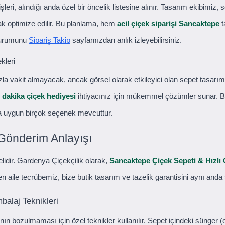
şleri, alındığı anda özel bir öncelik listesine alınır. Tasarım ekibimiz, 
ak optimize edilir. Bu planlama, hem
acil çiçek siparişi Sancaktepe
t
 durumunu
Sipariş Takip
sayfamızdan anlık izleyebilirsiniz.
kleri
la vakit almayacak, ancak görsel olarak etkileyici olan sepet tasarım
 dakika çiçek hediyesi
ihtiyacınız için mükemmel çözümler sunar. Bu s
ata uygun birçok seçenek mevcuttur.
Gönderim Anlayışı
lidir. Gardenya Çiçekçilik olarak,
Sancaktepe Çiçek Sepeti & Hızlı
len aile tecrübemiz, bize butik tasarım ve tazelik garantisini aynı and
balaj Teknikleri
nın bozulmaması için özel teknikler kullanılır. Sepet içindeki sünger (o