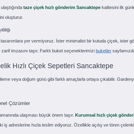
a ulaştığında
taze çiçek hızlı gönderim Sancaktepe
kalitesini ilk gü
i oluşturur.
liliği
tasarımlara yer vermiyoruz. İster minimalist bir kutuda çiçek, ister gös
rif imzasını taşır. Farklı buket seçeneklerimizi
buketler
sayfamızda 
lik Hızlı Çiçek Sepetleri Sancaktepe
dileme veya doğum günü gibi farklı amaçlarla ortaya çıkabilir. Gardeny
onel Çözümler
 zamanında ulaşması büyük önem taşır.
Kurumsal hızlı çiçek gönder
iş adreslerine hızla teslim ediyoruz. Özellikle açılış ve tören çelenkleri