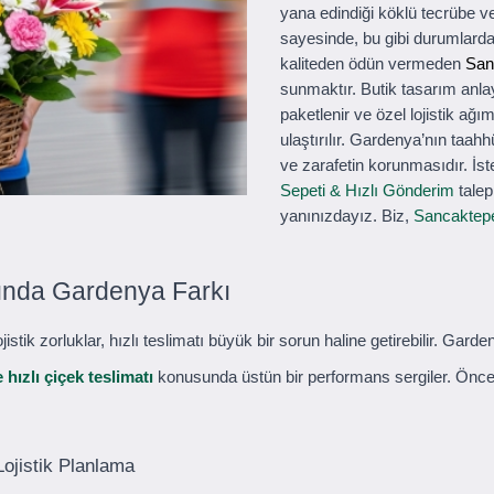
yana edindiği köklü tecrübe 
sayesinde, bu gibi durumlarda
kaliteden ödün vermeden
San
sunmaktır. Butik tasarım anla
paketlenir ve özel lojistik ağ
ulaştırılır. Gardenya’nın taahh
ve zarafetin korunmasıdır. İste
Sepeti & Hızlı Gönderim
talep
yanınızdayız. Biz,
Sancaktepe
tında Gardenya Farkı
ojistik zorluklar, hızlı teslimatı büyük bir sorun haline getirebilir. 
hızlı çiçek teslimatı
konusunda üstün bir performans sergiler. Önceli
Lojistik Planlama