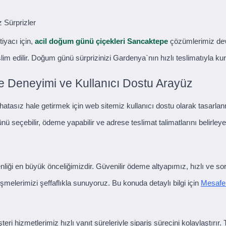
 Sürprizler
iyacı için,
acil doğum günü çiçekleri Sancaktepe
çözümlerimiz devr
lim edilir. Doğum günü sürprizinizi Gardenya`nın hızlı teslimatıyla kurt
e Deneyimi ve Kullanıcı Dostu Arayüz
 hatasız hale getirmek için web sitemiz kullanıcı dostu olarak tasarlanm
ü seçebilir, ödeme yapabilir ve adrese teslimat talimatlarını belirleyeb
venliği en büyük önceliğimizdir. Güvenilir ödeme altyapımız, hızlı ve s
eşmelerimizi şeffaflıkla sunuyoruz. Bu konuda detaylı bilgi için
Mesafel
i hizmetlerimiz hızlı yanıt süreleriyle sipariş sürecini kolaylaştırır.