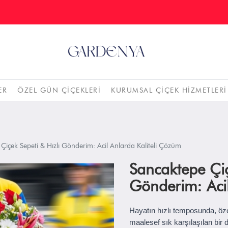
ER
ÖZEL GÜN ÇIÇEKLERI
KURUMSAL ÇIÇEK HIZMETLERI
Çiçek Sepeti & Hızlı Gönderim: Acil Anlarda Kaliteli Çözüm
Sancaktepe Çiç
Gönderim: Acil
Hayatın hızlı temposunda, öz
maalesef sık karşılaşılan bir