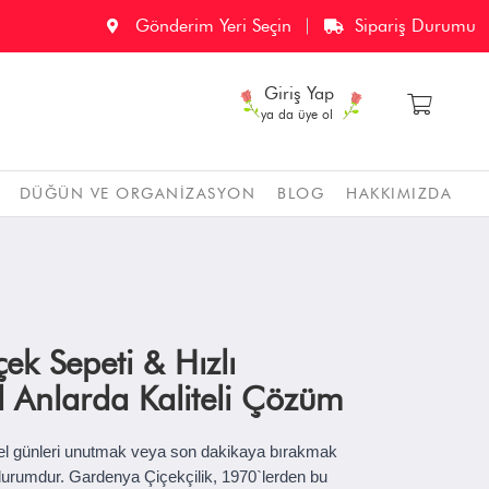
Gönderim Yeri Seçin
Sipariş Durumu
Giriş Yap
ya da üye ol
DÜĞÜN VE ORGANIZASYON
BLOG
HAKKIMIZDA
ek Sepeti & Hızlı
 Anlarda Kaliteli Çözüm
el günleri unutmak veya son dakikaya bırakmak
 durumdur. Gardenya Çiçekçilik, 1970`lerden bu