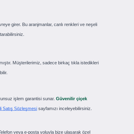
eye girer. Bu aranjmanlar, canlı renkleri ve neşeli
arabilirsiniz.
ıştır. Müşterilerimiz, sadece birkaç tıkla istedikleri
ilir.
orunsuz işlem garantisi sunar.
Güvenilir çiçek
i Satış Sözleşmesi
sayfamızı inceleyebilirsiniz.
 Telefon veya e-posta yoluyla bize ulaşarak özel