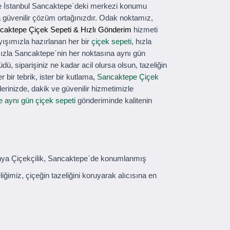
ve İstanbul Sancaktepe`deki merkezi konumu
 güvenilir çözüm ortağınızdır. Odak noktamız,
caktepe Çiçek Sepeti & Hızlı Gönderim
hizmeti
yışımızla hazırlanan her bir
çiçek sepeti
, hızla
ımızla Sancaktepe`nin her noktasına aynı gün
üdü, siparişiniz ne kadar acil olursa olsun, tazeliğin
r bir tebrik, ister bir kutlama,
Sancaktepe Çiçek
lerinizde, dakik ve güvenilir hizmetimizle
 aynı gün çiçek sepeti
gönderiminde kalitenin
Gardenya Çiçekçilik, Sancaktepe`de konumlanmış
ğimiz, çiçeğin tazeliğini koruyarak alıcısına en