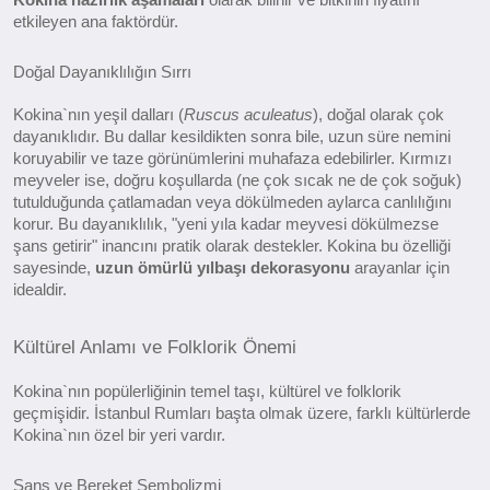
etkileyen ana faktördür.
Doğal Dayanıklılığın Sırrı
Kokina`nın yeşil dalları (
Ruscus aculeatus
), doğal olarak çok
dayanıklıdır. Bu dallar kesildikten sonra bile, uzun süre nemini
koruyabilir ve taze görünümlerini muhafaza edebilirler. Kırmızı
meyveler ise, doğru koşullarda (ne çok sıcak ne de çok soğuk)
tutulduğunda çatlamadan veya dökülmeden aylarca canlılığını
korur. Bu dayanıklılık, "yeni yıla kadar meyvesi dökülmezse
şans getirir" inancını pratik olarak destekler. Kokina bu özelliği
sayesinde,
uzun ömürlü yılbaşı dekorasyonu
arayanlar için
idealdir.
Kültürel Anlamı ve Folklorik Önemi
Kokina`nın popülerliğinin temel taşı, kültürel ve folklorik
geçmişidir. İstanbul Rumları başta olmak üzere, farklı kültürlerde
Kokina`nın özel bir yeri vardır.
Şans ve Bereket Sembolizmi