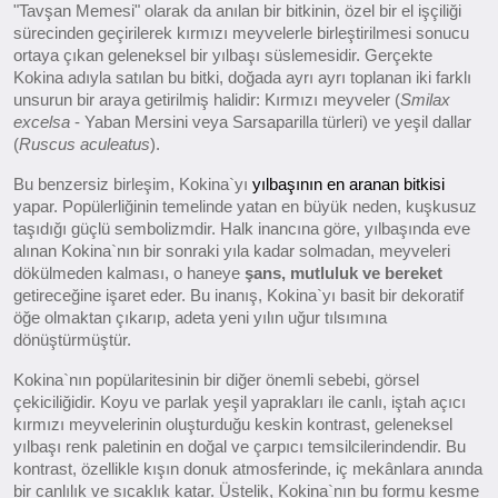
"Tavşan Memesi" olarak da anılan bir bitkinin, özel bir el işçiliği
sürecinden geçirilerek kırmızı meyvelerle birleştirilmesi sonucu
ortaya çıkan geleneksel bir yılbaşı süslemesidir. Gerçekte
Kokina adıyla satılan bu bitki, doğada ayrı ayrı toplanan iki farklı
unsurun bir araya getirilmiş halidir: Kırmızı meyveler (
Smilax
excelsa
- Yaban Mersini veya Sarsaparilla türleri) ve yeşil dallar
(
Ruscus aculeatus
).
Bu benzersiz birleşim, Kokina`yı
yılbaşının en aranan bitkisi
yapar. Popülerliğinin temelinde yatan en büyük neden, kuşkusuz
taşıdığı güçlü sembolizmdir. Halk inancına göre, yılbaşında eve
alınan Kokina`nın bir sonraki yıla kadar solmadan, meyveleri
dökülmeden kalması, o haneye
şans, mutluluk ve bereket
getireceğine işaret eder. Bu inanış, Kokina`yı basit bir dekoratif
öğe olmaktan çıkarıp, adeta yeni yılın uğur tılsımına
dönüştürmüştür.
Kokina`nın popülaritesinin bir diğer önemli sebebi, görsel
çekiciliğidir. Koyu ve parlak yeşil yaprakları ile canlı, iştah açıcı
kırmızı meyvelerinin oluşturduğu keskin kontrast, geleneksel
yılbaşı renk paletinin en doğal ve çarpıcı temsilcilerindendir. Bu
kontrast, özellikle kışın donuk atmosferinde, iç mekânlara anında
bir canlılık ve sıcaklık katar. Üstelik, Kokina`nın bu formu kesme