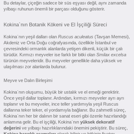
Bu detaylar, çiçeğin sadece bir süs eşyası değil, aynı zamanda
yılbaşı ruhunun önemli bir parçası olduğunu gösterir.
Kokina`nın Botanik Kökeni ve El İşçiliği Süreci
Kokina`nın yeşil dalları olan
Ruscus aculeatus
(Tavşan Memesi),
Akdeniz ve Orta Doğu coğrafyasında, özellikle İstanbul ve
çevresindeki ormanlık alanlarda yetişen dikenli, küçük bir çalı
türüdür. Kırmızı meyveler ise farklı bir bitki olan
Smilax excelsa
türünün meyveleridir. Bu meyveler genellikle daha yüksek ve
ulaşılması zor alanlarda bulunur.
Meyve ve Dalın Birleşimi
Kokina`nın oluşumu, büyük bir ustalık ve el emeği gerektirir.
Önce yeşil dallar toplanır. Ardından, kırmızı meyveler ayrı ayrı
toplanır ve bu meyveler, ince teller yardımıyla yeşil Ruscus
dallarına teker teker, el yordamıyla bağlanır. Bu zahmetli süreç,
Kokina`nın her bir dalının bir sanat eseri gibi özenle hazırlandığı
anlamına gelir. Bu el işçiliği, Kokina`nın
yüksek dekoratif
değerini
ve yılbaşı hazırlıklarındaki önemini pekiştirir. Bu süreç,
Kokina hazırlık aşamaları
olarak bilinir ve bitkinin fiyatını