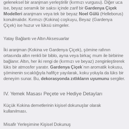
geleneksel bir aranjman yerleştirilir (kırmızı vurgusu). Diğer uca
ise, beyaz seramik bir saksı içinde zarif bir
Gardenya Çiçek
Modelleri
aranjmanı veya tek bir beyaz
Noel Gülü
(Helleborus)
konulmalıdır. Kırmızı (Kokina) coşkuyu, Beyaz (Gardenya
Çiçek) ise huzur ve lüksü simgeler.
Yatay Bağlantı ve Altın Aksesuarlar
İki aranjman (Kokina ve Gardenya Çiçek), şömine rafının
ortasında altın renkli bir biblo, ayna veya birkaç mum ile birbirine
bağlanır. Altın, her iki rengi de (kırmızı ve beyaz) zenginleştirerek
lüks bir atmosfer yaratır.
Gardenya Çiçek
`nın aromatik kokusu,
şöminenin sıcaklığıyla hafifçe yayılarak, koku yoluyla da lüks bir
deneyim sunar. Bu,
dekorasyonda zıtlıkların uyumunu
sergiler.
IV. Yemek Masası Peçete ve Hediye Detayları
Küçük Kokina demetlerinin kişisel dokunuşlar olarak
kullanılması.
Misafir Yerleşimine Kişisel Dokunuş