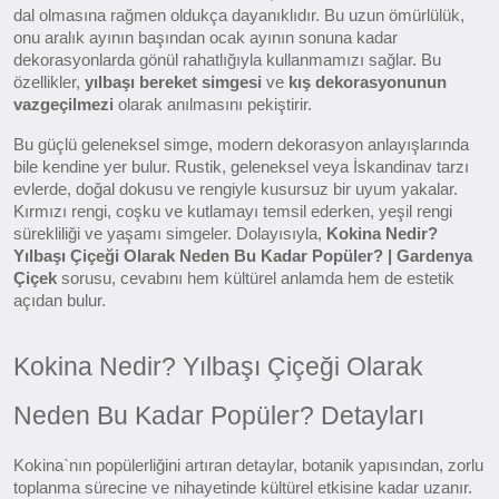
dal olmasına rağmen oldukça dayanıklıdır. Bu uzun ömürlülük,
onu aralık ayının başından ocak ayının sonuna kadar
dekorasyonlarda gönül rahatlığıyla kullanmamızı sağlar. Bu
özellikler,
yılbaşı bereket simgesi
ve
kış dekorasyonunun
vazgeçilmezi
olarak anılmasını pekiştirir.
Bu güçlü geleneksel simge, modern dekorasyon anlayışlarında
bile kendine yer bulur. Rustik, geleneksel veya İskandinav tarzı
evlerde, doğal dokusu ve rengiyle kusursuz bir uyum yakalar.
Kırmızı rengi, coşku ve kutlamayı temsil ederken, yeşil rengi
sürekliliği ve yaşamı simgeler. Dolayısıyla,
Kokina Nedir?
Yılbaşı Çiçeği Olarak Neden Bu Kadar Popüler? | Gardenya
Çiçek
sorusu, cevabını hem kültürel anlamda hem de estetik
açıdan bulur.
Kokina Nedir? Yılbaşı Çiçeği Olarak
Neden Bu Kadar Popüler? Detayları
Kokina`nın popülerliğini artıran detaylar, botanik yapısından, zorlu
toplanma sürecine ve nihayetinde kültürel etkisine kadar uzanır.