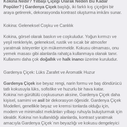
Kokina Nedir? Yılbaşı Çiçeği Olarak Neden Bu Kadar
Popüler? | Gardenya Çiçek
başlığı, iki farklı kış çiçeğini bir
araya getirerek, dekorasyonda kontrast oluşturma imkânı sunar.
Kokina: Geleneksel Coşku ve Canlılık
Kokina, görsel olarak baskın ve coşkuludur. Yoğun kırmızı ve
yeşil renkleriyle, geleneksel, rustik ve sıcak bir atmosfer
yaratmak isteyenler için mükemmeldir. Kokusu olmaması, onu
yemek masası gibi alanlarda rahatça kullanmaya olanak tanır.
Kullanımı daha çok
doğallık
ve
halk inancı
üzerine kuruludur.
Gardenya Çiçek: Lüks Zarafet ve Aromatik Huzur
Gardenya Çiçek
ise beyaz rengi, narin formu ve baş döndürücü
tatlı kokusuyla lüks, sofistike ve huzurlu bir hava katar.
Kokina`nın gürültülü coşkusunun aksine, Gardenya Çiçek daha
kişisel, samimi ve
asil
bir dekorasyon öğesidir. Gardenya Çiçek
Modelleri, genellikle beyaz ve kremsi tonlarda olduğu için,
modern ve minimalist mekânları yılbaşı ruhuyla buluşturmak için
idealdir. Kokina`nın kullanıldığı alanlarda, kontrast yaratmak
amacıyla Gardenya Çiçek`nın beyazlığı ve kokusu dengeleyici