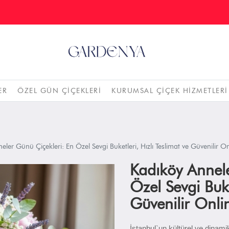
ER
ÖZEL GÜN ÇIÇEKLERI
KURUMSAL ÇIÇEK HIZMETLERI
ler Günü Çiçekleri: En Özel Sevgi Buketleri, Hızlı Teslimat ve Güvenilir On
Kadıköy Annele
Özel Sevgi Buke
Güvenilir Onlin
İstanbul`un kültürel ve dinam