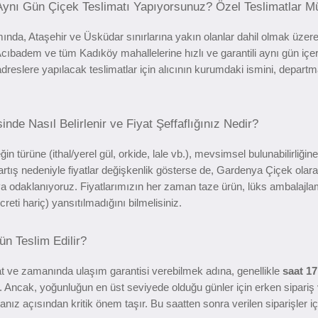
 Aynı Gün Çiçek Teslimatı Yapıyorsunuz? Özel Teslimatlar
nda, Ataşehir ve Üsküdar sınırlarına yakın olanlar dahil olmak üze
ıbadem ve tüm Kadıköy mahallelerine hızlı ve garantili aynı gün içe
dreslere yapılacak teslimatlar için alıcının kurumdaki ismini, depart
nde Nasıl Belirlenir ve Fiyat Şeffaflığınız Nedir?
ğin türüne (ithal/yerel gül, orkide, lale vb.), mevsimsel bulunabilirliği
 artış nedeniyle fiyatlar değişkenlik gösterse de, Gardenya Çiçek ola
 odaklanıyoruz. Fiyatlarımızın her zaman taze ürün, lüks ambalajlama 
creti hariç) yansıtılmadığını bilmelisiniz.
n Teslim Edilir?
at ve zamanında ulaşım garantisi verebilmek adına, genellikle
saat 17
ırılır. Ancak, yoğunluğun en üst seviyede olduğu günler için erken sipari
açısından kritik önem taşır. Bu saatten sonra verilen siparişler için