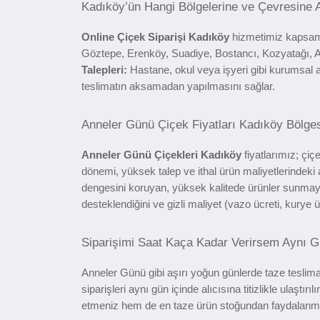
Kadıköy’ün Hangi Bölgelerine ve Çevresine
Online Çiçek Siparişi Kadıköy
hizmetimiz kapsamı
Göztepe, Erenköy, Suadiye, Bostancı, Kozyatağı, Ac
Talepleri:
Hastane, okul veya işyeri gibi kurumsal a
teslimatın aksamadan yapılmasını sağlar.
Anneler Günü Çiçek Fiyatları Kadıköy Bölgesi
Anneler Günü Çiçekleri Kadıköy
fiyatlarımız; çiçe
dönemi, yüksek talep ve ithal ürün maliyetlerindeki
dengesini koruyan, yüksek kalitede ürünler sunmaya
desteklendiğini ve gizli maliyet (vazo ücreti, kurye ü
Siparişimi Saat Kaça Kadar Verirsem Aynı Gü
Anneler Günü gibi aşırı yoğun günlerde taze teslim
siparişleri aynı gün içinde alıcısına titizlikle ulaşt
etmeniz hem de en taze ürün stoğundan faydalanmanız 