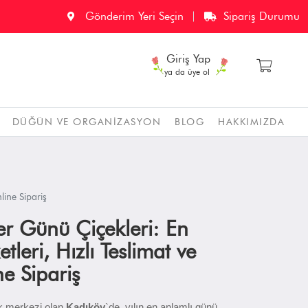
Gönderim Yeri Seçin
Sipariş Durumu
Giriş Yap
ya da üye ol
DÜĞÜN VE ORGANIZASYON
BLOG
HAKKIMIZDA
line Sipariş
r Günü Çiçekleri: En
tleri, Hızlı Teslimat ve
e Sipariş
ik merkezi olan
Kadıköy
`de, yılın en anlamlı günü