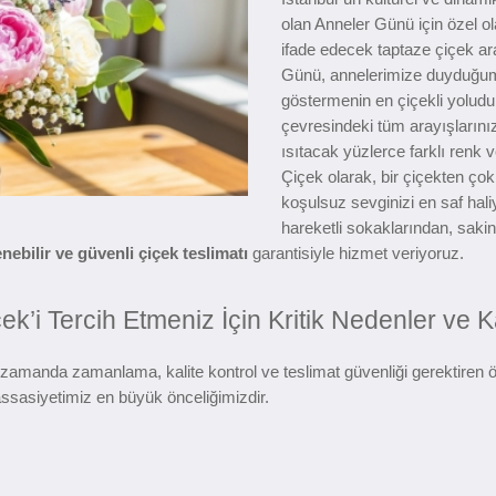
olan Anneler Günü için özel ol
ifade edecek taptaze çiçek a
Günü, annelerimize duyduğumu
göstermenin en çiçekli yoludu
çevresindeki tüm arayışlarını
ısıtacak yüzlerce farklı renk
Çiçek olarak, bir çiçekten çok 
koşulsuz sevginizi en saf hal
hareketli sokaklarından, sakin
lenebilir ve güvenli çiçek teslimatı
garantisiyle hizmet veriyoruz.
i Tercih Etmeniz İçin Kritik Nedenler ve Ka
amanda zamanlama, kalite kontrol ve teslimat güvenliği gerektiren özel
ssasiyetimiz en büyük önceliğimizdir.