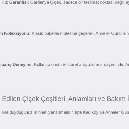
 Hız Garantisi:
 Gardenya Çiçek, sadece bir teslimat noktası değil, ay
ım Koleksiyonu:
 Klasik buketlerin ötesine geçerek, Anneler Günü ru
Sipariş Deneyimi:
 Kullanıcı dostu e-ticaret arayüzümüz sayesinde, An
Edilen Çiçek Çeşitleri, Anlamları ve Bakım İ
in ona duyduğunuz minneti yansıtmalıdır. İşte Kadıköy`de Anneler Günü