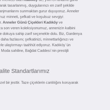
arak tasarlanmış, duygularınızı en zarif şekilde
ranjmanlarını sunmaktan gurur duyuyoruz. Anneler
z minneti, şefkati ve koşulsuz sevgiyi
r.
Anneler Günü Çiçekleri Kadıköy
ve
za son veren koleksiyonumuz, annenizin kalbini
 ve dokuya sahip zarif seçenekle dolu. Biz, Gardenya
daha fazlasını; şefkatinizi, minnettarlığınızı ve
iyle ulaştırmayı taahhüt ediyoruz. Kadıköy`ün
 Moda sahiline, Bağdat Caddesi`nin prestijli
lite Standartlarımız
 bir jesttir. Taze çiçeklerin canlılığını koruyarak