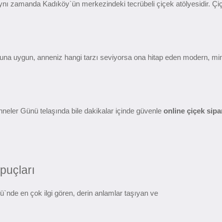
nı zamanda Kadıköy`ün merkezindeki tecrübeli çiçek atölyesidir. Çiçekle
huna uygun, anneniz hangi tarzı seviyorsa ona hitap eden modern, mi
neler Günü telaşında bile dakikalar içinde güvenle 
online çiçek sipa
puçları
`nde en çok ilgi gören, derin anlamlar taşıyan ve