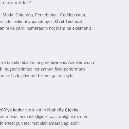
 Mümkün müdür?
re; Moda, Caferağa, Fenerbahçe, Caddebostan,
risinde teslimat yapmaktayız.
Özel Teslimat
manını ve dahili numarasını not kısmına eklemeniz,
ne ve buketin ebatlarına göre belirlenir. Anneler Günü
rak müşterilerimize her zaman fiyat-performans
ve hızlı, güvenilir hizmet garantisiyle
:00`ye kadar
verilen tüm
Kadıköy Çiçekçi
ş vermeniz, hem istediğiniz saat aralığını rezerve
 ertesi gün teslimat planlaması yapılabilir.